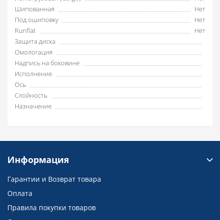
Шипованная
Нет
Под ошиповку
Нет
Runflat
Нет
Защита диска
Омологация
Надпись на боковине
Исполнение
Ось
Слойность
Назначение
Информация
Гарантии и Возврат товара
Оплата
Правила покупки товаров