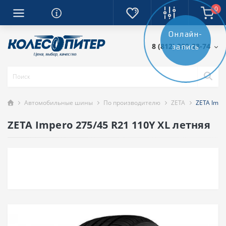
0
Онлайн-
8 (812) 389-28-74
запись
Автомобильные шины
По производителю
ZETA
ZETA Impe
ZETA Impero 275/45 R21 110Y XL летняя