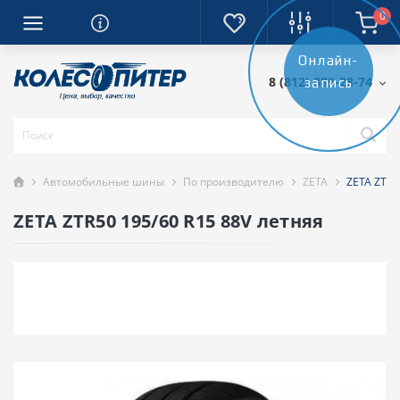
0
Онлайн-
8 (812) 389-28-74
запись
Автомобильные шины
По производителю
ZETA
ZETA ZTR5
ZETA ZTR50 195/60 R15 88V летняя