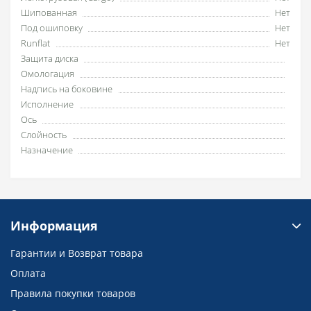
Шипованная
Нет
Под ошиповку
Нет
Runflat
Нет
Защита диска
Омологация
Надпись на боковине
Исполнение
Ось
Слойность
Назначение
Информация
Гарантии и Возврат товара
Оплата
Правила покупки товаров