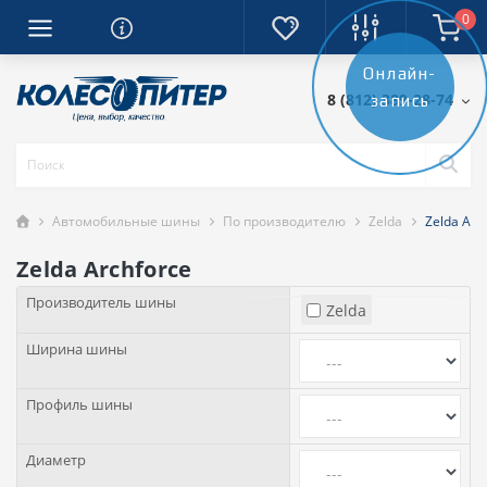
0
Онлайн-
8 (812) 389-28-74
запись
Автомобильные шины
По производителю
Zelda
Zelda Arc
Zelda Archforce
Производитель шины
Zelda
Ширина шины
Профиль шины
Диаметр