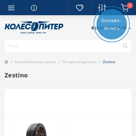
0
Онлайн-
8 (812) 389-28-74
запись
Автомобильные шины
По производителю
Zestino
Zestino