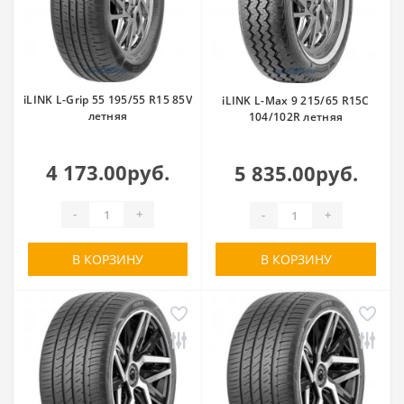
iLINK L-Grip 55 195/55 R15 85V
iLINK L-Max 9 215/65 R15C
летняя
104/102R летняя
4 173.00руб.
5 835.00руб.
-
+
-
+
В КОРЗИНУ
В КОРЗИНУ