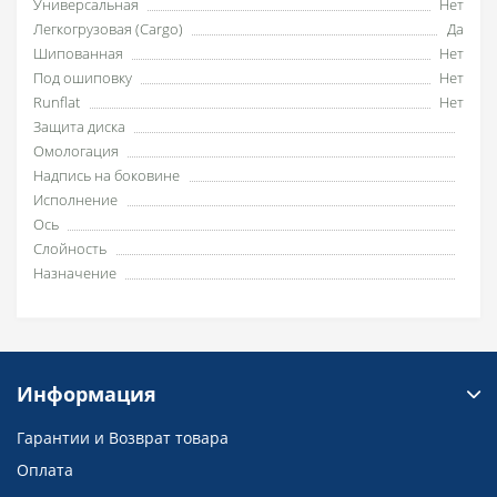
Универсальная
Нет
Легкогрузовая (Cargo)
Да
Шипованная
Нет
Под ошиповку
Нет
Runflat
Нет
Защита диска
Омологация
Надпись на боковине
Исполнение
Ось
Слойность
Назначение
Информация
Гарантии и Возврат товара
Оплата