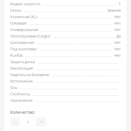
Индекс скорости:
T
Сезон:
Зимняя
Усиленная (XL):
Нет
Грязевая:
Нет
Универсальная:
Нет
Легкогрузовая (Cargo):
Да
Шипованная:
Нет
Под ошиповку:
Нет
Runflat:
Нет
Защита диска:
Омологация:
Надпись на боковине:
Исполнение:
Ось:
Слойность:
Назначение:
Количество:
-
+