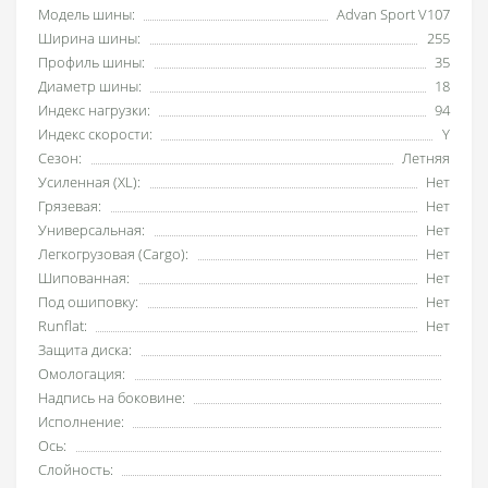
Модель шины:
Advan Sport V107
Ширина шины:
255
Профиль шины:
35
Диаметр шины:
18
Индекс нагрузки:
94
Индекс скорости:
Y
Сезон:
Летняя
Усиленная (XL):
Нет
Грязевая:
Нет
Универсальная:
Нет
Легкогрузовая (Cargo):
Нет
Шипованная:
Нет
Под ошиповку:
Нет
Runflat:
Нет
Защита диска:
Омологация:
Надпись на боковине:
Исполнение:
Ось:
Слойность: