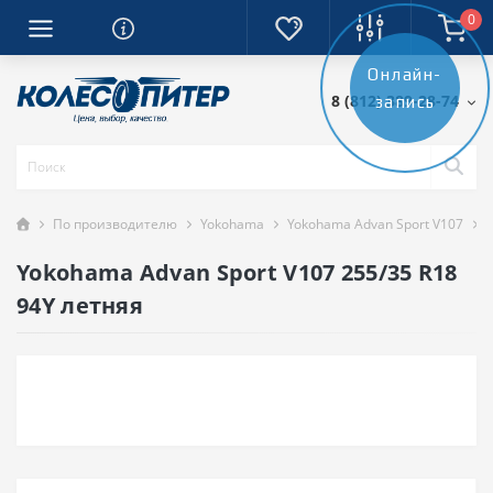
0
Онлайн-
8 (812) 389-28-74
запись
По производителю
Yokohama
Yokohama Advan Sport V107
Yokohama Advan Sport V107 255/35 R18
94Y летняя