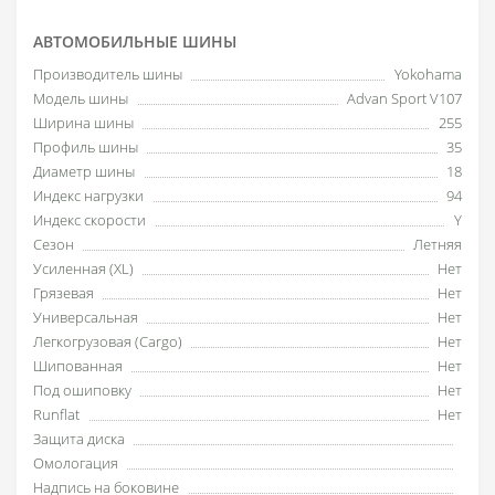
АВТОМОБИЛЬНЫЕ ШИНЫ
Производитель шины
Yokohama
Модель шины
Advan Sport V107
Ширина шины
255
Профиль шины
35
Диаметр шины
18
Индекс нагрузки
94
Индекс скорости
Y
Сезон
Летняя
Усиленная (XL)
Нет
Грязевая
Нет
Универсальная
Нет
Легкогрузовая (Cargo)
Нет
Шипованная
Нет
Под ошиповку
Нет
Runflat
Нет
Защита диска
Омологация
Надпись на боковине