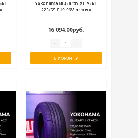
E61
Yokohama BluEarth-XT AE61
я
225/55 R19 99V летняя
16 094.00руб.
-
+
В КОРЗИНУ