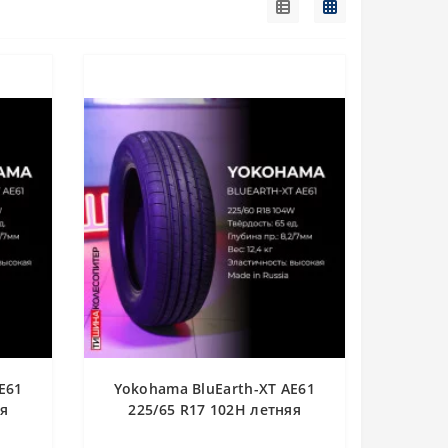
E61
Yokohama BluEarth-XT AE61
яя
225/65 R17 102H летняя