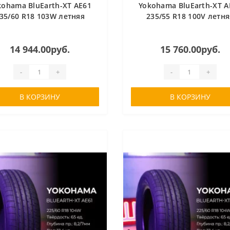
kohama BluEarth-XT AE61
Yokohama BluEarth-XT A
35/60 R18 103W летняя
235/55 R18 100V летня
14 944.00руб.
15 760.00руб.
-
+
-
+
В КОРЗИНУ
В КОРЗИНУ