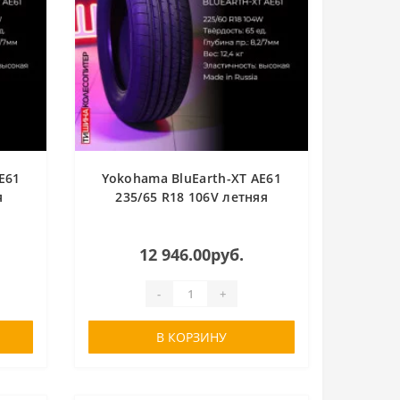
E61
Yokohama BluEarth-XT AE61
я
235/65 R18 106V летняя
12 946.00руб.
-
+
В КОРЗИНУ