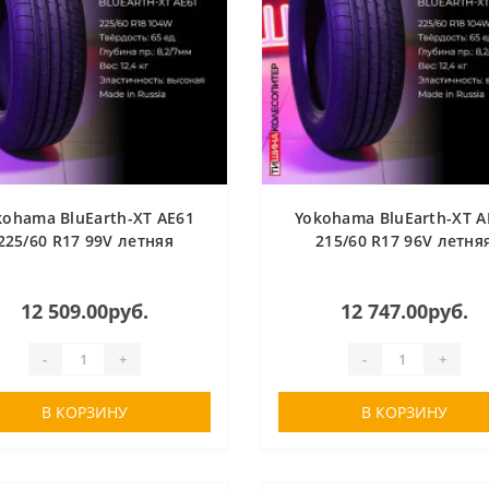
kohama BluEarth-XT AE61
Yokohama BluEarth-XT A
225/60 R17 99V летняя
215/60 R17 96V летня
12 509.00руб.
12 747.00руб.
-
+
-
+
В КОРЗИНУ
В КОРЗИНУ