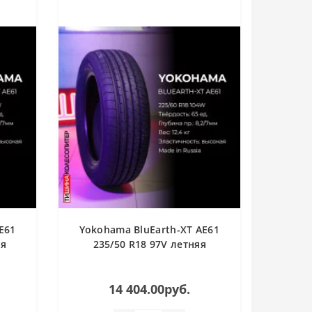
E61
Yokohama BluEarth-XT AE61
яя
235/50 R18 97V летняя
14 404.00руб.