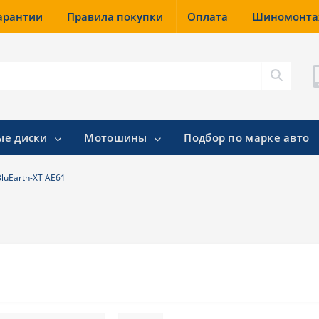
гарантии
Правила покупки
Оплата
Шиномонт
ые диски
Мотошины
Подбор по марке авто
luEarth-XT AE61