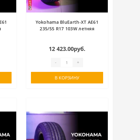
E61
Yokohama BluEarth-XT AE61
я
235/55 R17 103W летняя
12 423.00руб.
-
+
В КОРЗИНУ