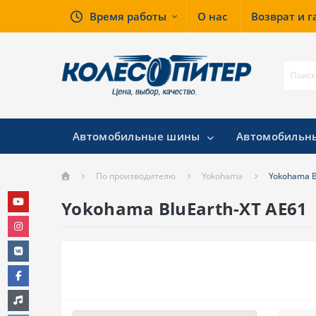
Время работы
О нас
Возврат и 
Автомобильные шины
Автомобильн
По производителю
Yokohama
Yokohama B
Yokohama BluEarth-XT AE61