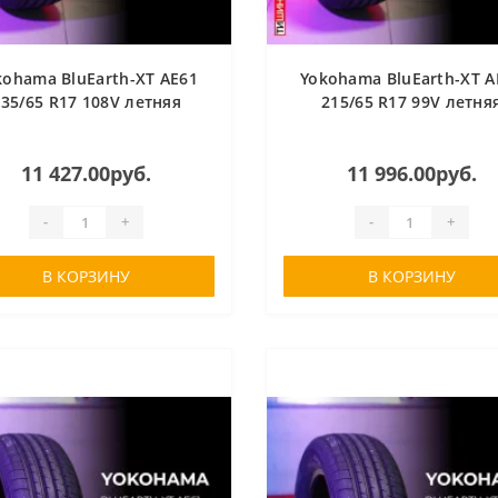
kohama BluEarth-XT AE61
Yokohama BluEarth-XT A
235/65 R17 108V летняя
215/65 R17 99V летня
11 427.00руб.
11 996.00руб.
-
+
-
+
В КОРЗИНУ
В КОРЗИНУ