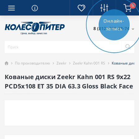
0
Онлайн-
8 (812) 389-28-74
запись
По производителю
Zeekr
Zeekr Kahn 001 RS
Кованые диски 
Кованые диски Zeekr Kahn 001 RS 9x22
PCD5x108 ET 35 DIA 63.3 Gloss Black Face