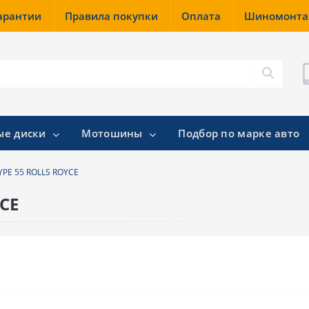
гарантии
Правила покупки
Оплата
Шиномонт
ые диски
Мотошины
Подбор по марке авто
TYPE 55 ROLLS ROYCE
YCE