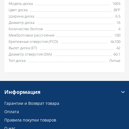
Модель диска
1603
Цвет диска
BFP
Ширина диска
6.5
Диаметр диска
16
Количество болтов
4
Межболтовое расстояние
100
Крепежные отверстия (PCD)
4x100
Вылет диска (ET)
42
Диаметр отверстия (DIA)
60.1
Тип диска
Литые
Информация
Гарантии и Возврат товара
Оплата
Правила покупки товаров
О нас