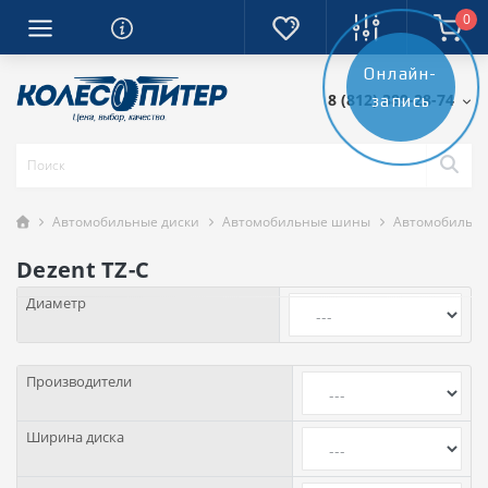
0
Онлайн-
8 (812) 389-28-74
запись
Автомобильные диски
Автомобильные шины
Автомобильны
Dezent TZ-C
Диаметр
Производители
Ширина диска