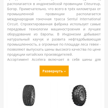
располагается в индонезийской провинции Citeureup,
Богор. Примечательно, что всего в трёх километрах от
промышленной провинции располагается
международная гоночная трасса Sentul International
Circuit. Спроектированная фабрика использует самые
передовые технологии машиностроения и лучшее
оборудование из Европы. В Индонезии добывают
натуральный каучук и развита нефтедобывающая
промышленность, а огромные по площади леса гевеи -
позволяют выпускать шины высокого качества по цене
продукции китайских производителей.
Ассортимент Accelera включает в себя шины для
лёгких грузовиков и микроавтобусов, шины для
мощных легковых авто, а также радиальные шины для
Развернуть
грузовиков и автобусов. Продукция компании
импортируется в более чем 50 стран мира и успешно
развивает направления экспорта. Шины
сертифицированы ECE, DOT, In Metro, SASO, GCC и SNI.