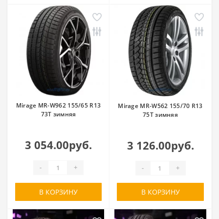
Torque
Tourador
Toyo
Tracmax
Trazano
Tri-ace
Triangle
Tunga
Unistar
Venom Power
Viatti
Vittos
Vredestein
Wanli
Warrior
Westlake
Windforce
Mirage MR-W962 155/65 R13
Mirage MR-W562 155/70 R13
Yokohama
Zmax
73T зимняя
75T зимняя
Барнаульский ШЗ
Белшина
Волтайр
Кама
3 054.00руб.
3 126.00руб.
Кировский ШЗ
-
+
-
+
В КОРЗИНУ
В КОРЗИНУ