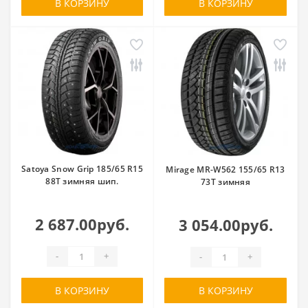
В КОРЗИНУ
В КОРЗИНУ
Nitto
Nokian Tyres
Onyx
Orium
Otani
Ovation
Pace
Petlas
Pirelli
Powertrac
Predator
Premiorri
Rapid
Rauffan
Riken
Roadboss
Roadcruza
Roadking
Satoya Snow Grip 185/65 R15
Mirage MR-W562 155/65 R13
Roadmarch
Roador
88T зимняя шип.
73T зимняя
Roadstone
RoadX
Rockblade
Rotalla
2 687.00руб.
3 054.00руб.
Royal Black
Rydanz
Sailun
-
+
-
+
Satoya
Sava
Sonix
Starmaxx
Sunfull
Sunwide
В КОРЗИНУ
В КОРЗИНУ
Superia
Tigar
Torero