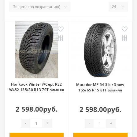
Goodyear
Greentrac
Grenlander
Gripmax
GT Radial
Habilead
Haida
Hankook
Headway
HIFLY
Ikon Tyres
iLINK
Imperial
Joyroad
Kapsen
Kingnate
Kormoran
Kumho
Landrock
Landsail
Hankook Winter i*Cept RS2
Matador MP 54 Sibir Snow
Landspider
Lanvigator
W452 135/80 R13 70T зимняя
165/65 R15 81T зимняя
Lassa
Laufenn
Leao
Linglong
Marshal
Matador
2 598.00руб.
2 598.00руб.
Maxtrek
Maxxis
Mazzini
-
+
-
+
Michelin
Mileking
Mirage
Nankang
Nereus
Nexen