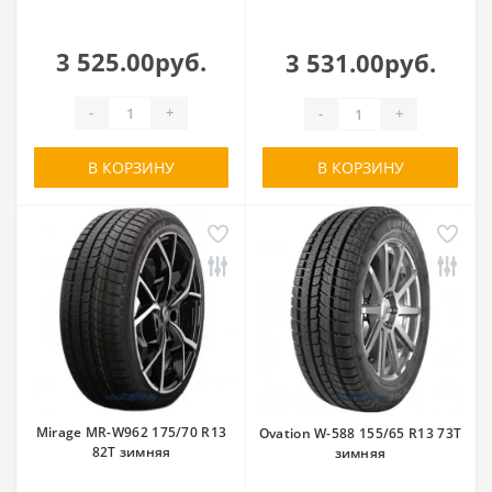
3 525.00руб.
3 531.00руб.
-
+
-
+
В КОРЗИНУ
В КОРЗИНУ
Mirage MR-W962 175/70 R13
Ovation W-588 155/65 R13 73T
82T зимняя
зимняя