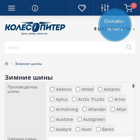
0
Онлайн-
8 (812) 389-28-74
запись
Зимние шины
Зимние шины
Производитель
Altenzo
Amtel
Antares
шины
Aplus
Arctic Trucks
Arivo
Armstrong
Atlander
Attar
Austone
Autogreen
Avatyre
Avon
Barez
Ширина шины
Barum
Bearway