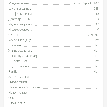
Модель шины:
Advan Sport V107
Ширина шины:
245
Профиль шины:
40
Диаметр шины:
18
Индекс нагрузки:
97
Индекс скорости:
Y
Сезон:
Летняя
Усиленная (XL):
Нет
Грязевая:
Нет
Универсальная:
Нет
Легкогрузовая (Cargo):
Нет
Шипованная:
Нет
Под ошиповку:
Нет
Runflat:
Нет
Защита диска:
Омологация:
Надпись на боковине:
Исполнение:
Ось:
Слойность: