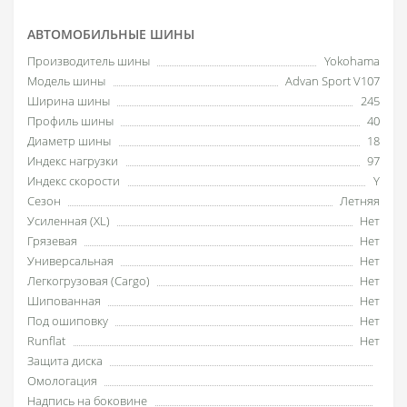
АВТОМОБИЛЬНЫЕ ШИНЫ
Производитель шины
Yokohama
Модель шины
Advan Sport V107
Ширина шины
245
Профиль шины
40
Диаметр шины
18
Индекс нагрузки
97
Индекс скорости
Y
Сезон
Летняя
Усиленная (XL)
Нет
Грязевая
Нет
Универсальная
Нет
Легкогрузовая (Cargo)
Нет
Шипованная
Нет
Под ошиповку
Нет
Runflat
Нет
Защита диска
Омологация
Надпись на боковине