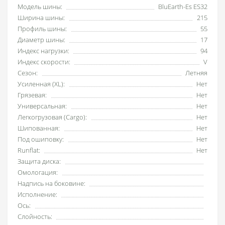
Модель шины:
BluEarth-Es ES32
Ширина шины:
215
Профиль шины:
55
Диаметр шины:
17
Индекс нагрузки:
94
Индекс скорости:
V
Сезон:
Летняя
Усиленная (XL):
Нет
Грязевая:
Нет
Универсальная:
Нет
Легкогрузовая (Cargo):
Нет
Шипованная:
Нет
Под ошиповку:
Нет
Runflat:
Нет
Защита диска:
Омологация:
Надпись на боковине:
Исполнение:
Ось:
Слойность: