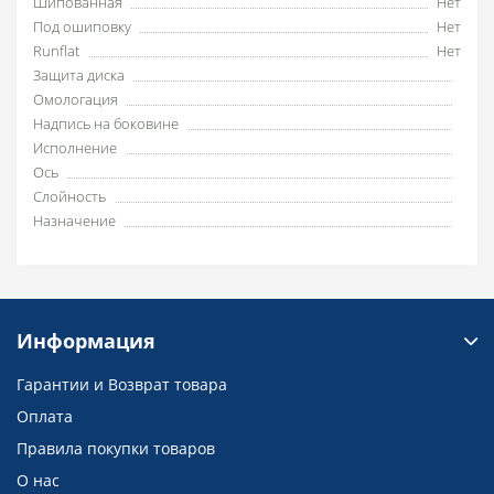
Шипованная
Нет
Под ошиповку
Нет
Runflat
Нет
Защита диска
Омологация
Надпись на боковине
Исполнение
Ось
Слойность
Назначение
Информация
Гарантии и Возврат товара
Оплата
Правила покупки товаров
О нас