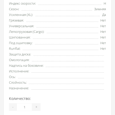
Индекс скорости:
H
Сезон:
Зимняя
Усиленная (XL):
Да
Грязевая:
Нет
Универсальная:
Нет
Легкогрузовая (Cargo):
Нет
Шипованная:
Нет
Под ошиповку:
Нет
Runflat:
Нет
Защита диска:
Омологация:
Надпись на боковине:
Исполнение:
Ось:
Слойность:
Назначение:
Количество:
-
+