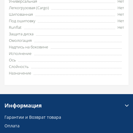
Универсальная
Нет
Легкогрузовая (Cargo)
Нет
Шипованная
Нет
Под ошиповку
Нет
Runflat
Нет
Защита диска
Омологация
Надпись на боковине
Исполнение
Ось
Слойность
Назначение
Информация
Гарантии и Возврат товара
Оплата