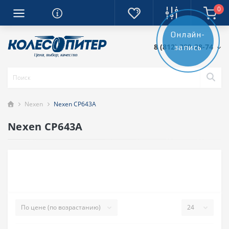
0
Онлайн-
8 (812) 389-28-74
запись
Nexen
Nexen CP643A
Nexen CP643A