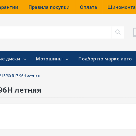
гарантии
Правила покупки
Оплата
Шиномонт
ые диски
Мотошины
Подбор по марке авто
215/60 R17 96H летняя
 96H летняя