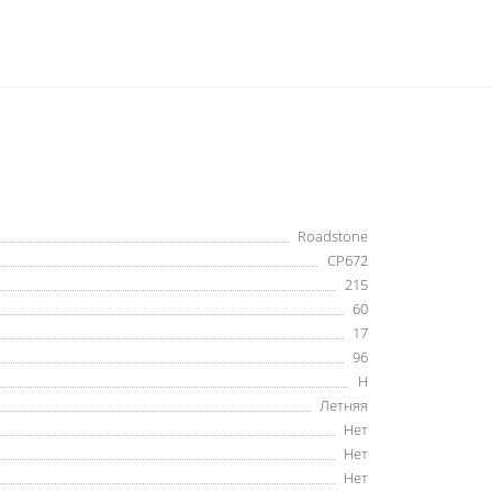
Roadstone
CP672
215
60
17
96
H
Летняя
Нет
Нет
Нет