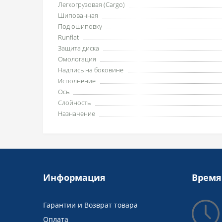
Легкогрузовая (Cargo)
Шипованная
Под ошиповку
Runflat
Защита диска
Омологация
Надпись на боковине
Исполнение
Ось
Слойность
Назначение
Информация
Время
Гарантии и Возврат товара
Оплата