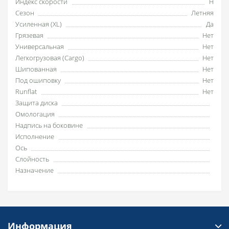
Индекс скорости
H
Сезон
Летняя
Усиленная (XL)
Да
Грязевая
Нет
Универсальная
Нет
Легкогрузовая (Cargo)
Нет
Шипованная
Нет
Под ошиповку
Нет
Runflat
Нет
Защита диска
Омологация
Надпись на боковине
Исполнение
Ось
Слойность
Назначение
Информация