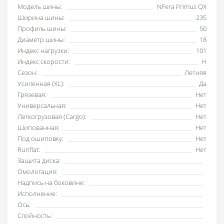
Модель шины:
NFera Primus QX
Ширина шины:
235
Профиль шины:
50
Диаметр шины:
18
Индекс нагрузки:
101
Индекс скорости:
H
Сезон:
Летняя
Усиленная (XL):
Да
Грязевая:
Нет
Универсальная:
Нет
Легкогрузовая (Cargo):
Нет
Шипованная:
Нет
Под ошиповку:
Нет
Runflat:
Нет
Защита диска:
Омологация:
Надпись на боковине:
Исполнение:
Ось:
Слойность: