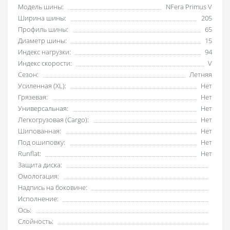
Модель шины:
NFera Primus V
Ширина шины:
205
Профиль шины:
65
Диаметр шины:
15
Индекс нагрузки:
94
Индекс скорости:
V
Сезон:
Летняя
Усиленная (XL):
Нет
Грязевая:
Нет
Универсальная:
Нет
Легкогрузовая (Cargo):
Нет
Шипованная:
Нет
Под ошиповку:
Нет
Runflat:
Нет
Защита диска:
Омологация:
Надпись на боковине:
Исполнение:
Ось:
Слойность: