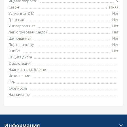
Индекс скорости
V
Сезон
Летняя
Усиленная (XL)
Нет
Грязевая
Нет
Универсальная
Нет
Легкогрузовая (Cargo)
Нет
Шипованная
Нет
Под ошиповку
Нет
Runflat
Нет
Защита диска
Омологация
Надпись на боковине
Исполнение
Ось
Слойность
Назначение
Информация