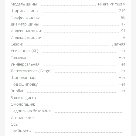
Модель шины:
NFera Primus V
Ширина шины:
215
Профиль шины:
50
Диаметр шины:
17
Индекс нагрузки:
91
Индекс скорости:
V
Сезон:
Летняя
Усиленная (XL):
Нет
Грязевая:
Нет
Универсальная:
Нет
Легкогрузовая (Cargo):
Нет
Шипованная:
Нет
Под ошиповку:
Нет
Runflat:
Нет
Защита диска:
Омологация:
Надпись на боковине:
Исполнение:
Ось:
Слойность: