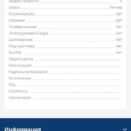
Индекс скорости
V
Сезон
Летняя
Усиленная (XL)
Нет
Грязевая
Нет
Универсальная
Нет
Легкогрузовая (Cargo)
Нет
Шипованная
Нет
Под ошиповку
Нет
Runflat
Нет
Защита диска
Омологация
Надпись на боковине
Исполнение
Ось
Слойность
Назначение
Информация