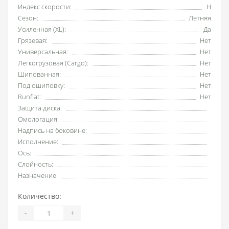
Индекс скорости:
H
Сезон:
Летняя
Усиленная (XL):
Да
Грязевая:
Нет
Универсальная:
Нет
Легкогрузовая (Cargo):
Нет
Шипованная:
Нет
Под ошиповку:
Нет
Runflat:
Нет
Защита диска:
Омологация:
Надпись на боковине:
Исполнение:
Ось:
Слойность:
Назначение:
Количество:
-
+