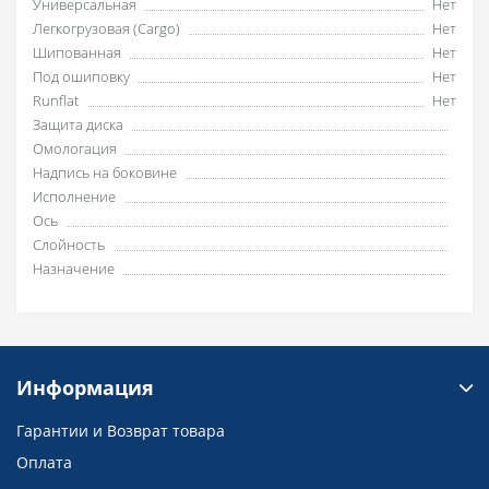
Универсальная
Нет
Легкогрузовая (Cargo)
Нет
Шипованная
Нет
Под ошиповку
Нет
Runflat
Нет
Защита диска
Омологация
Надпись на боковине
Исполнение
Ось
Слойность
Назначение
Информация
Гарантии и Возврат товара
Оплата