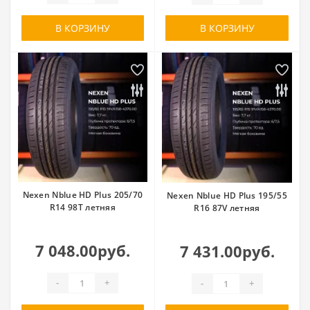
В КОРЗИНУ
В КОРЗИНУ
Nexen Nblue HD Plus 205/70
Nexen Nblue HD Plus 195/55
R14 98T летняя
R16 87V летняя
7 048.00руб.
7 431.00руб.
-
+
-
+