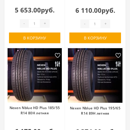
5 653.00руб.
6 110.00руб.
-
+
-
+
В КОРЗИНУ
В КОРЗИНУ
Nexen Nblue HD Plus 185/55
Nexen Nblue HD Plus 195/65
R14 80H летняя
R14 89H летняя