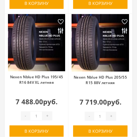
В КОРЗИНУ
В КОРЗИНУ
Nexen Nblue HD Plus 195/45
Nexen Nblue HD Plus 205/55
R16 84V XL летняя
R15 88V летняя
7 488.00руб.
7 719.00руб.
-
+
-
+
В КОРЗИНУ
В КОРЗИНУ