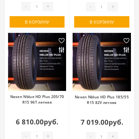
-
+
-
+
В КОРЗИНУ
В КОРЗИНУ
Nexen Nblue HD Plus 205/70
Nexen Nblue HD Plus 185/55
R15 96T летняя
R15 82V летняя
6 810.00руб.
7 019.00руб.
-
+
-
+