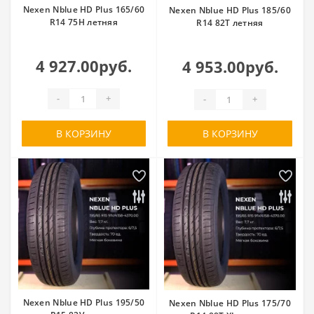
Nexen Nblue HD Plus 165/60
Nexen Nblue HD Plus 185/60
R14 75H летняя
R14 82T летняя
4 927.00руб.
4 953.00руб.
-
+
-
+
В КОРЗИНУ
В КОРЗИНУ
Nexen Nblue HD Plus 195/50
Nexen Nblue HD Plus 175/70