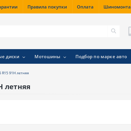
гарантии
Правила покупки
Оплата
Шиномонт
ые диски
Мотошины
Подбор по марке авто
5 R15 91H летняя
H летняя