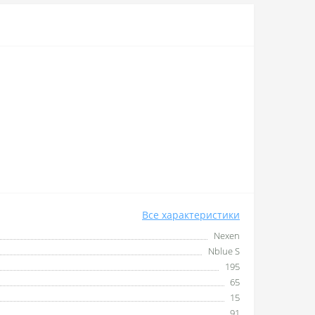
Все характеристики
Nexen
Nblue S
195
65
15
91