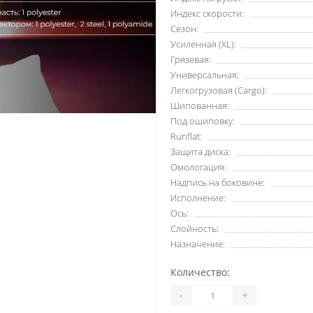
Индекс скорости:
Сезон:
Усиленная (XL):
Грязевая:
Универсальная:
Легкогрузовая (Cargo):
Шипованная:
Под ошиповку:
Runflat:
Защита диска:
Омологация:
Надпись на боковине:
Исполнение:
Ось:
Слойность:
Назначение:
Количество:
-
+