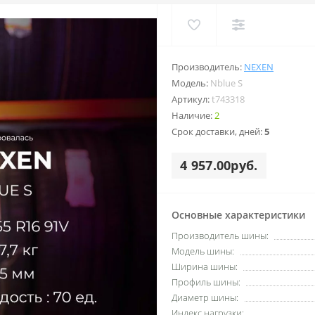
Производитель:
NEXEN
Модель:
Nblue S
Артикул:
t743318
Наличие:
2
Срок доставки, дней:
5
4 957.00руб.
Основные характеристики
Производитель шины:
Модель шины:
Ширина шины:
Профиль шины:
Диаметр шины:
Индекс нагрузки: