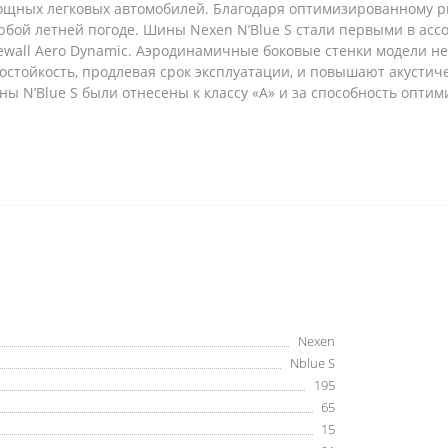
ощных легковых автомобилей. Благодаря оптимизированному р
бой летней погоде. Шины Nexen N’Blue S стали первыми в асс
ewall Aero Dynamic. Аэродинамичные боковые стенки модели н
тойкость, продлевая срок эксплуатации, и повышают акустиче
ы N’Blue S были отнесены к классу «А» и за способность оптим
Nexen
Nblue S
195
65
15