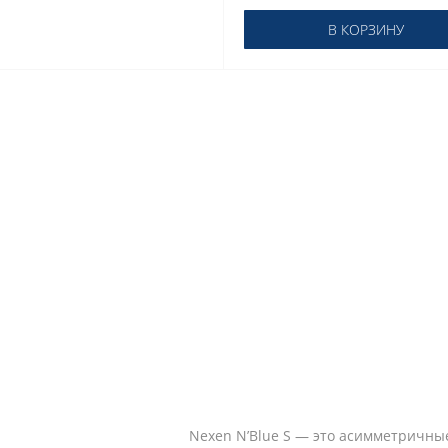
В КОРЗИНУ
Nexen N’Blue S — это асимметричн