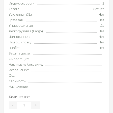
Индекс скорости:
S
Сезон:
Летняя
Усиленная (XL):
Нет
Грязевая:
Нет
Универсальная:
Да
Легкогрузовая (Cargo):
Нет
Шипованная:
Нет
Под ошиповку:
Нет
Runflat:
Нет
Защита диска:
Омологация:
Надпись на боковине:
Исполнение:
Ось:
Слойность:
Назначение:
Количество:
-
+