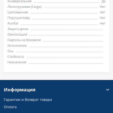
Универсальная
Да
Легкогрузовая (Cargo)
Нет
Шипованная
Нет
Под ошиповку
Нет
Runflat
Нет
Защита диска
Омологация
Надпись на боковине
Исполнение
Ось
Слойность
Назначение
Информация
Гарантии и Возврат товара
Оплата