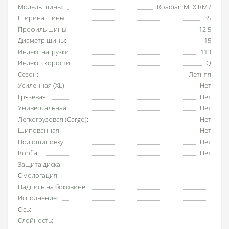
Модель шины:
Roadian MTX RM7
Ширина шины:
35
Профиль шины:
12.5
Диаметр шины:
15
Индекс нагрузки:
113
Индекс скорости:
Q
Сезон:
Летняя
Усиленная (XL):
Нет
Грязевая:
Нет
Универсальная:
Нет
Легкогрузовая (Cargo):
Нет
Шипованная:
Нет
Под ошиповку:
Нет
Runflat:
Нет
Защита диска:
Омологация:
Надпись на боковине:
Исполнение:
Ось:
Слойность: