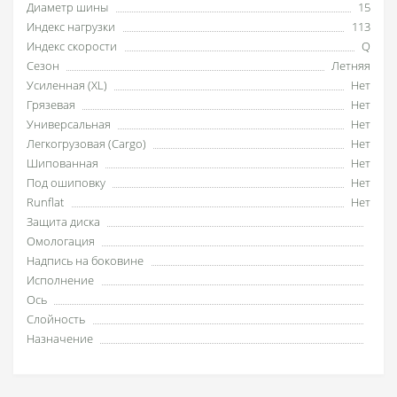
Диаметр шины
15
Индекс нагрузки
113
Индекс скорости
Q
Сезон
Летняя
Усиленная (XL)
Нет
Грязевая
Нет
Универсальная
Нет
Легкогрузовая (Cargo)
Нет
Шипованная
Нет
Под ошиповку
Нет
Runflat
Нет
Защита диска
Омологация
Надпись на боковине
Исполнение
Ось
Слойность
Назначение