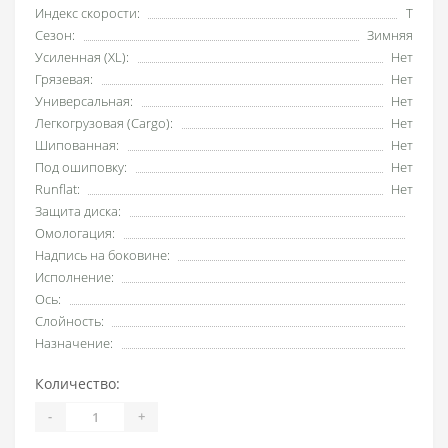
Индекс скорости:
T
Сезон:
Зимняя
Усиленная (XL):
Нет
Грязевая:
Нет
Универсальная:
Нет
Легкогрузовая (Cargo):
Нет
Шипованная:
Нет
Под ошиповку:
Нет
Runflat:
Нет
Защита диска:
Омологация:
Надпись на боковине:
Исполнение:
Ось:
Слойность:
Назначение:
Количество:
-
+