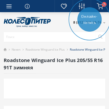
0
Онлайн-
8 (812) 389-28-74
запись
Nexen
Roadstone Winguard Ice Plus
Roadstone Winguard Ice Plu
Roadstone Winguard Ice Plus 205/55 R16
91T зимняя