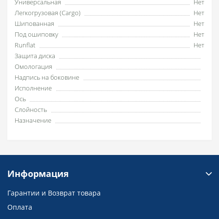
Универсальная
Нет
Легкогрузовая (Cargo)
Нет
Шипованная
Нет
Под ошиповку
Нет
Runflat
Нет
Защита диска
Омологация
Надпись на боковине
Исполнение
Ось
Слойность
Назначение
Информация
Гарантии и Возврат товара
Оплата