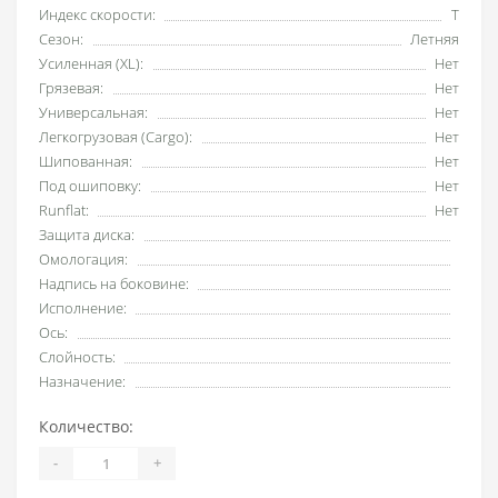
Индекс скорости:
T
Сезон:
Летняя
Усиленная (XL):
Нет
Грязевая:
Нет
Универсальная:
Нет
Легкогрузовая (Cargo):
Нет
Шипованная:
Нет
Под ошиповку:
Нет
Runflat:
Нет
Защита диска:
Омологация:
Надпись на боковине:
Исполнение:
Ось:
Слойность:
Назначение:
Количество:
-
+