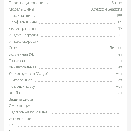
Производитель шины
Sailun
Модель шины
Atrezzo 4 Seasons
Ширина шины
155
Профиль шины
65
Диаметр шины
13
Индекс нагрузки
73
Индекс скорости
T
Сезон
Летняя
Усиленная (XL)
Нет
Грязевая
Нет
Универсальная
Нет
Легкогрузовая (Cargo)
Нет
Шипованная
Нет
Под ошиповку
Нет
Runflat
Нет
Защита диска
Омологация
Надпись на боковине
Исполнение
Ось