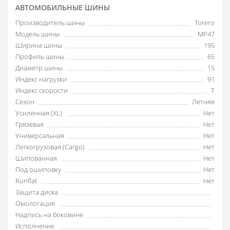
АВТОМОБИЛЬНЫЕ ШИНЫ
Производитель шины
Torero
Модель шины
MP47
Ширина шины
195
Профиль шины
65
Диаметр шины
15
Индекс нагрузки
91
Индекс скорости
T
Сезон
Летняя
Усиленная (XL)
Нет
Грязевая
Нет
Универсальная
Нет
Легкогрузовая (Cargo)
Нет
Шипованная
Нет
Под ошиповку
Нет
Runflat
Нет
Защита диска
Омологация
Надпись на боковине
Исполнение