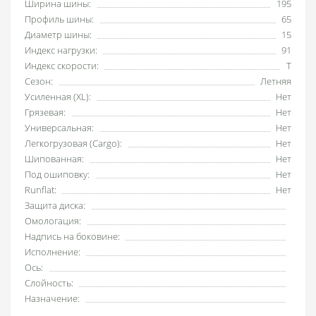
Ширина шины:
195
Профиль шины:
65
Диаметр шины:
15
Индекс нагрузки:
91
Индекс скорости:
T
Сезон:
Летняя
Усиленная (XL):
Нет
Грязевая:
Нет
Универсальная:
Нет
Легкогрузовая (Cargo):
Нет
Шипованная:
Нет
Под ошиповку:
Нет
Runflat:
Нет
Защита диска:
Омологация:
Надпись на боковине:
Исполнение:
Ось:
Слойность:
Назначение: