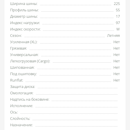
Ширина шины:
225
Профиль шины:
55
Диаметр шины:
17
Индекс нагрузки:
97
Индекс скорости:
W
Сезон:
Летняя
Усиленная (XL):
Нет
Грязевая:
Нет
Универсальная:
Нет
Легкогрузовая (Cargo):
Нет
Шипованная:
Нет
Под ошиповку:
Нет
Runflat:
Нет
Защита диска:
Омологация:
Надпись на боковине:
Исполнение:
Ось:
Слойность:
Назначение: