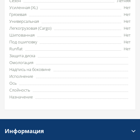
Сезон
Летняя
Усиленная (XL)
Нет
Грязевая
Нет
Универсальная
Нет
Легкогрузовая (Cargo)
Нет
Шипованная
Нет
Под ошиповку
Нет
Runflat
Нет
Защита диска
Омологация
Надпись на боковине
Исполнение
Ось
Слойность
Назначение
Информация