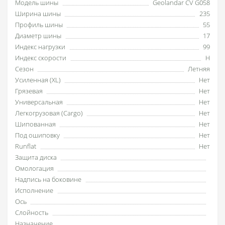
Модель шины
Geolandar CV G058
Ширина шины
235
Профиль шины
55
Диаметр шины
17
Индекс нагрузки
99
Индекс скорости
H
Сезон
Летняя
Усиленная (XL)
Нет
Грязевая
Нет
Универсальная
Нет
Легкогрузовая (Cargo)
Нет
Шипованная
Нет
Под ошиповку
Нет
Runflat
Нет
Защита диска
Омологация
Надпись на боковине
Исполнение
Ось
Слойность
Назначение