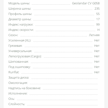
Модель шины:
Geolandar CV G058
Ширина шины:
235
Профиль шины:
55
Диаметр шины:
17
Индекс нагрузки:
99
Индекс скорости:
H
Сезон:
Летняя
Усиленная (XL):
Нет
Грязевая:
Нет
Универсальная:
Нет
Легкогрузовая (Cargo):
Нет
Шипованная:
Нет
Под ошиповку:
Нет
Runflat:
Нет
Защита диска:
Омологация:
Надпись на боковине:
Исполнение:
Ось:
Слойность: