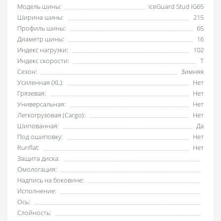
Модель шины:
iceGuard Stud iG65
Ширина шины:
215
Профиль шины:
65
Диаметр шины:
16
Индекс нагрузки:
102
Индекс скорости:
T
Сезон:
Зимняя
Усиленная (XL):
Нет
Грязевая:
Нет
Универсальная:
Нет
Легкогрузовая (Cargo):
Нет
Шипованная:
Да
Под ошиповку:
Нет
Runflat:
Нет
Защита диска:
Омологация:
Надпись на боковине:
Исполнение:
Ось:
Слойность: