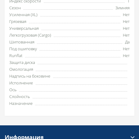
Индекс скорости
T
Сезон
Зимняя
Усиленная (XL)
Нет
Грязевая
Нет
Универсальная
Нет
Легкогрузовая (Cargo)
Нет
Шипованная
Да
Под ошиповку
Нет
Runflat
Нет
Защита диска
Омологация
Надпись на боковине
Исполнение
Ось
Слойность
Назначение
Информация