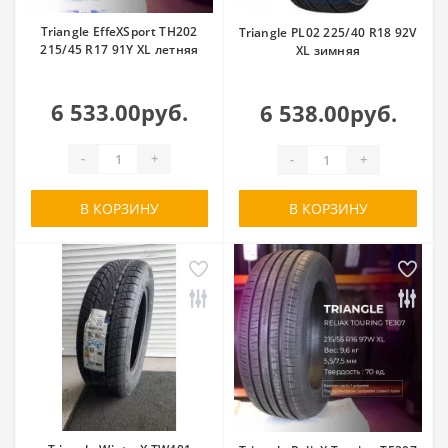
Triangle EffeXSport TH202
Triangle PL02 225/40 R18 92V
215/45 R17 91Y XL летняя
XL зимняя
6 533.00руб.
6 538.00руб.
-
+
-
+
В КОРЗИНУ
В КОРЗИНУ