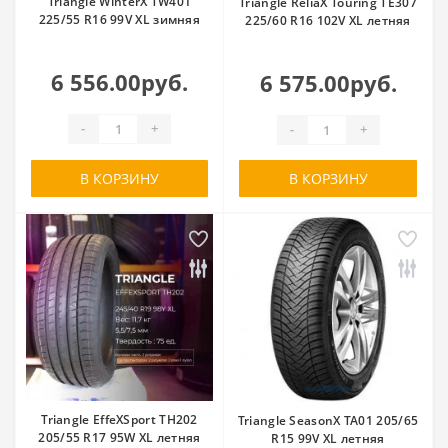
Triangle WinterX TW401
Triangle ReliaX Touring TE307
225/55 R16 99V XL зимняя
225/60 R16 102V XL летняя
6 556.00руб.
6 575.00руб.
-
+
-
+
В КОРЗИНУ
В КОРЗИНУ
Triangle EffeXSport TH202
Triangle SeasonX TA01 205/65
205/55 R17 95W XL летняя
R15 99V XL летняя