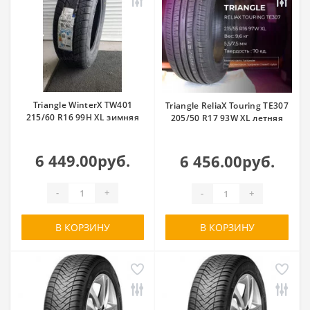
Triangle WinterX TW401
Triangle ReliaX Touring TE307
215/60 R16 99H XL зимняя
205/50 R17 93W XL летняя
6 449.00руб.
6 456.00руб.
-
+
-
+
В КОРЗИНУ
В КОРЗИНУ