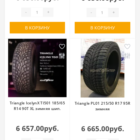
-
+
-
+
В КОРЗИНУ
В КОРЗИНУ
Triangle IcelynX TI501 185/65
Triangle PL01 215/50 R17 95R
R14 90T XL зимняя шип.
зимняя
6 657.00руб.
6 665.00руб.