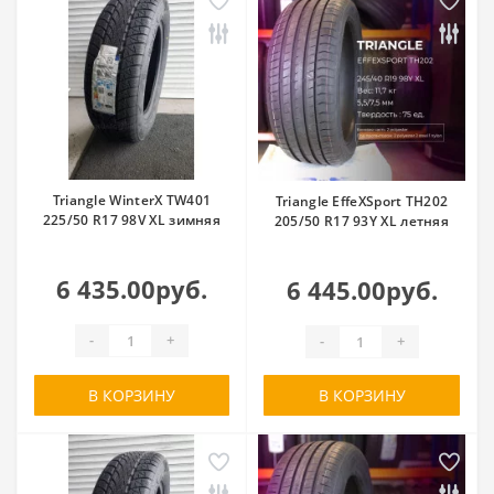
Triangle WinterX TW401
Triangle EffeXSport TH202
225/50 R17 98V XL зимняя
205/50 R17 93Y XL летняя
6 435.00руб.
6 445.00руб.
-
+
-
+
В КОРЗИНУ
В КОРЗИНУ