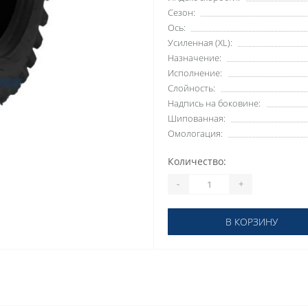
Сезон:
Ось:
Усиленная (XL):
Назначение:
Исполнение:
Слойность:
Надпись на боковине:
Шипованная:
Омологация:
Количество:
-
+
В КОРЗИНУ