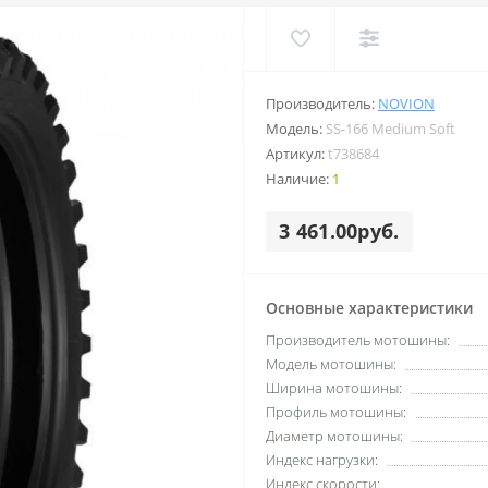
Производитель:
NOVION
Модель:
SS-166 Medium Soft
Артикул:
t738684
Наличие:
1
3 461.00руб.
Основные характеристики
Производитель мотошины:
Модель мотошины:
Ширина мотошины:
Профиль мотошины:
Диаметр мотошины:
Индекс нагрузки:
Индекс скорости: