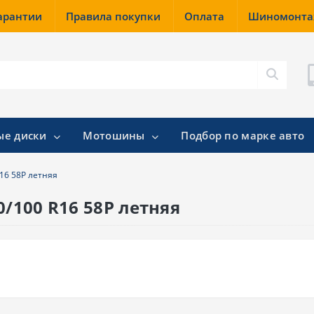
гарантии
Правила покупки
Оплата
Шиномонт
ые диски
Мотошины
Подбор по марке авто
R16 58P летняя
0/100 R16 58P летняя