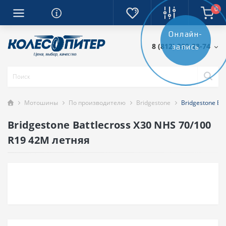
0
Онлайн-
8 (812) 389-28-74
запись
Мотошины
По производителю
Bridgestone
Bridgestone Ba
Bridgestone Battlecross X30 NHS 70/100
R19 42M летняя