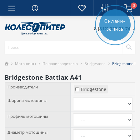
0
Онлайн-
8 (812) 389-28-74
запись
Мотошины
По производителю
Bridgestone
Bridgestone Bat
Bridgestone Battlax A41
Производители
Bridgestone
Ширина мотошины
Профиль мотошины
Диаметр мотошины