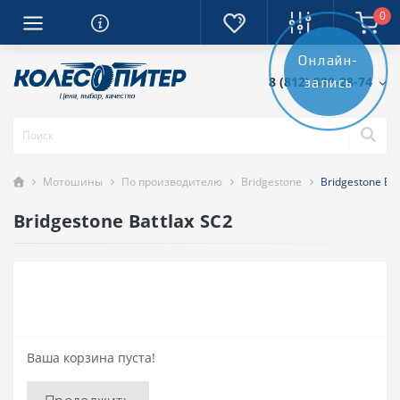
0
Онлайн-
8 (812) 389-28-74
запись
Мотошины
По производителю
Bridgestone
Bridgestone Bat
Bridgestone Battlax SC2
Ваша корзина пуста!