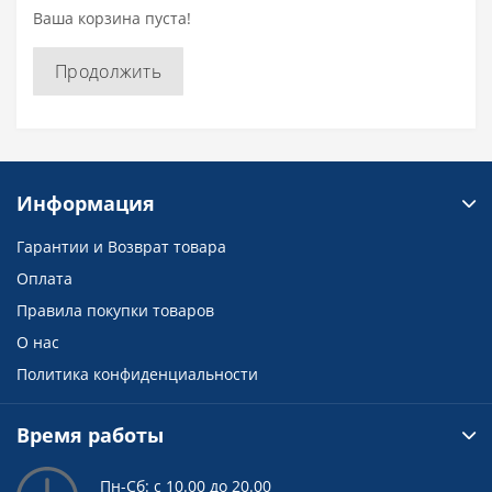
Ваша корзина пуста!
Fortune
Fronway
General Tire
Gislaved
Продолжить
Goldstone
Goodride
Goodyear
Greentrac
Grenlander
Gripmax
Информация
GT Radial
Habilead
Haida
Hankook
Headway
HIFLY
Гарантии и Возврат товара
Оплата
Hilo
Ikon Tyres
iLINK
Правила покупки товаров
Imperial
Jess Tyres
О нас
Journey
Joyroad
Kapsen
Политика конфиденциальности
Kavir Tire
Kinforest
Kleber
Kormoran
Kumho
Kustone
Время работы
Lakesea
Landrock
Landsail
Пн-Сб: с 10.00 до 20.00
Landspider
Lanvigator