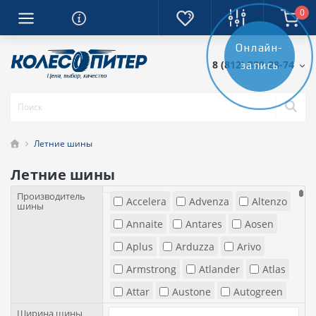
0
Онлайн-
8 (812) 389-28-74
запись
Летние шины
Летние шины
Производитель
Accelera
Advenza
Altenzo
шины
Annaite
Antares
Aosen
Aplus
Arduzza
Arivo
Armstrong
Atlander
Atlas
Attar
Austone
Autogreen
Ширина шины
Barez
Bars
Barum