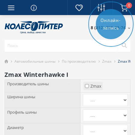
0
Онлайн-
8 (812) 389-28-74
запись
Автомобильные шины
По производителю
Zmax
Zmax Wint
Zmax Winterhawke I
Производитель шины
Zmax
Ширина шины
Профиль шины
Диаметр