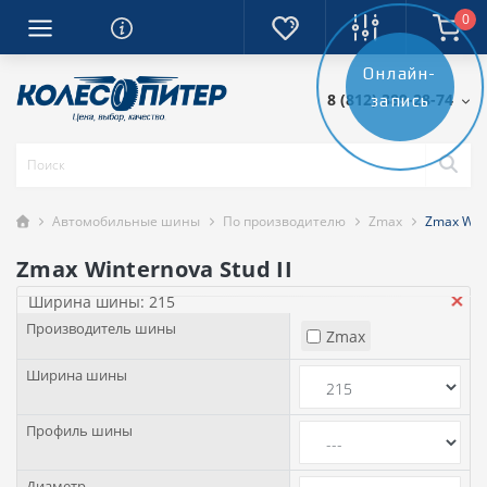
0
Онлайн-
8 (812) 389-28-74
запись
Автомобильные шины
По производителю
Zmax
Zmax Wint
Zmax Winternova Stud II
Ширина шины: 215
Производитель шины
Zmax
Ширина шины
Профиль шины
Диаметр