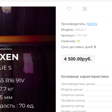
Производитель:
NEXEN
Модель:
Nblue S
Артикул:
t743183
Наличие:
10
Срок доставки, дней:
5
4 500.00руб.
Основные характеристики
Производитель шины:
Модель шины:
Ширина шины:
Профиль шины:
Диаметр шины:
Индекс нагрузки: