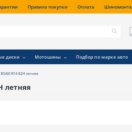
гарантии
Правила покупки
Оплата
Шиномонт
ые диски
Мотошины
Подбор по марке авто
185/60 R14 82H летняя
H летняя