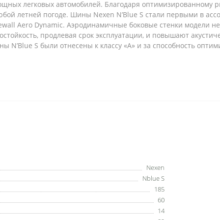
ощных легковых автомобилей. Благодаря оптимизированному р
бой летней погоде. Шины Nexen N’Blue S стали первыми в асс
ewall Aero Dynamic. Аэродинамичные боковые стенки модели н
тойкость, продлевая срок эксплуатации, и повышают акустиче
ы N’Blue S были отнесены к классу «А» и за способность оптим
Nexen
Nblue S
185
60
14