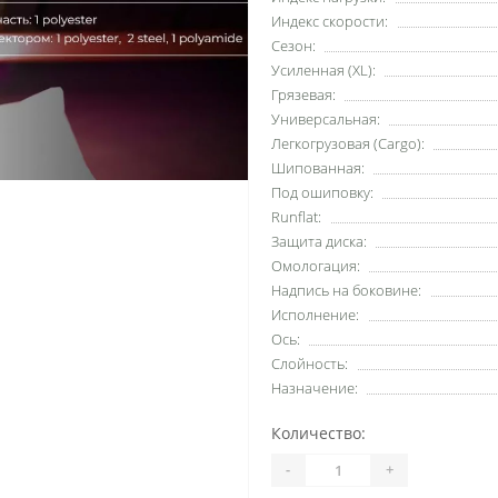
Индекс скорости:
Сезон:
Усиленная (XL):
Грязевая:
Универсальная:
Легкогрузовая (Cargo):
Шипованная:
Под ошиповку:
Runflat:
Защита диска:
Омологация:
Надпись на боковине:
Исполнение:
Ось:
Слойность:
Назначение:
Количество:
-
+