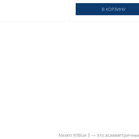
В КОРЗИНУ
Nexen N’Blue S — это асимметричн