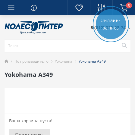
0
Онлайн-
8 (812) 389-28-74
запись
По производителю
Yokohama
Yokohama A349
Yokohama A349
Ваша корзина пуста!