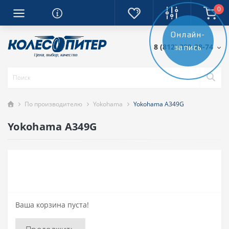
0
Онлайн-
8 (812) 389-28-74
запись
По производителю
Yokohama
Yokohama A349G
Yokohama A349G
Ваша корзина пуста!