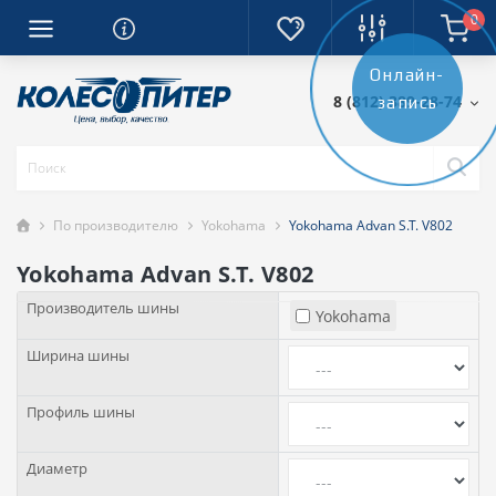
0
Онлайн-
8 (812) 389-28-74
запись
По производителю
Yokohama
Yokohama Advan S.T. V802
Yokohama Advan S.T. V802
Производитель шины
Yokohama
Ширина шины
Профиль шины
Диаметр