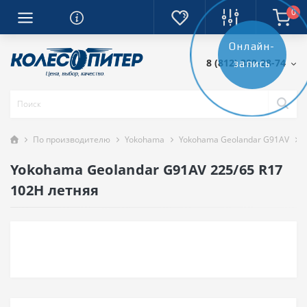
0
Онлайн-
8 (812) 389-28-74
запись
По производителю
Yokohama
Yokohama Geolandar G91AV
Yokohama Geolandar G91AV 225/65 R17
102H летняя