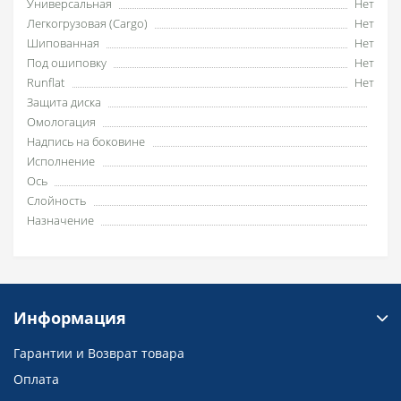
Универсальная
Нет
Легкогрузовая (Cargo)
Нет
Шипованная
Нет
Под ошиповку
Нет
Runflat
Нет
Защита диска
Омологация
Надпись на боковине
Исполнение
Ось
Слойность
Назначение
Информация
Гарантии и Возврат товара
Оплата