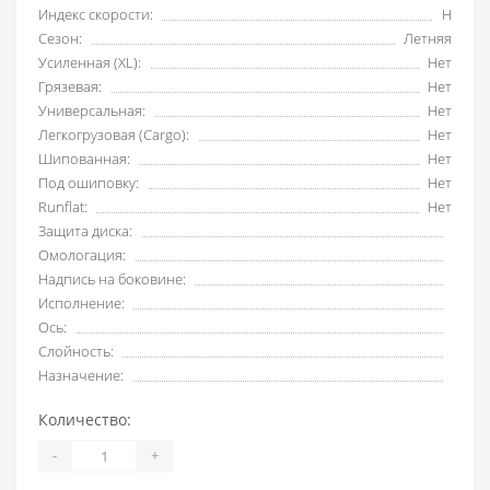
Индекс скорости:
H
Сезон:
Летняя
Усиленная (XL):
Нет
Грязевая:
Нет
Универсальная:
Нет
Легкогрузовая (Cargo):
Нет
Шипованная:
Нет
Под ошиповку:
Нет
Runflat:
Нет
Защита диска:
Омологация:
Надпись на боковине:
Исполнение:
Ось:
Слойность:
Назначение:
Количество:
-
+