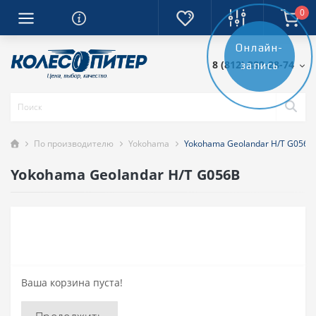
0
Онлайн-
8 (812) 389-28-74
запись
По производителю
Yokohama
Yokohama Geolandar H/T G056B
Yokohama Geolandar H/T G056B
Ваша корзина пуста!