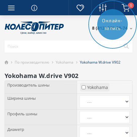
0
Онлайн-
8 (812) 389-28-74
запись
По производителю
Yokohama
Yokohama W.drive V902
Yokohama W.drive V902
Производитель шины
Yokohama
Ширина шины
Профиль шины
Диаметр