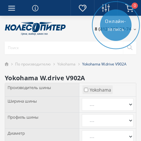
0
Онлайн-
8 (812) 389-28-74
запись
По производителю
Yokohama
Yokohama W.drive V902A
Yokohama W.drive V902A
Производитель шины
Yokohama
Ширина шины
Профиль шины
Диаметр