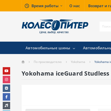
Время работы
О нас
Возврат и 
Автомобильные шины
Автомобильн
По производителю
Yokohama
Yokohama ic
Yokohama iceGuard Studless 