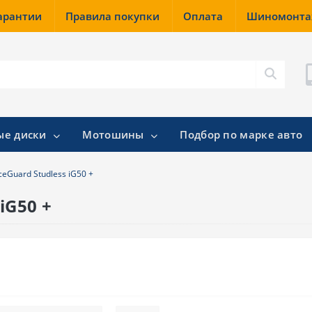
гарантии
Правила покупки
Оплата
Шиномонт
ые диски
Мотошины
Подбор по марке авто
eGuard Studless iG50 +
iG50 +