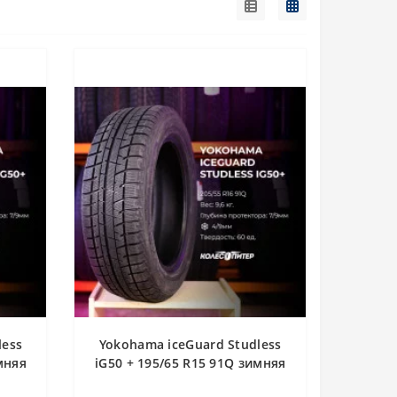
less
Yokohama iceGuard Studless
мняя
iG50 + 195/65 R15 91Q зимняя