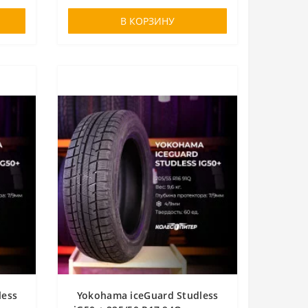
В КОРЗИНУ
less
Yokohama iceGuard Studless