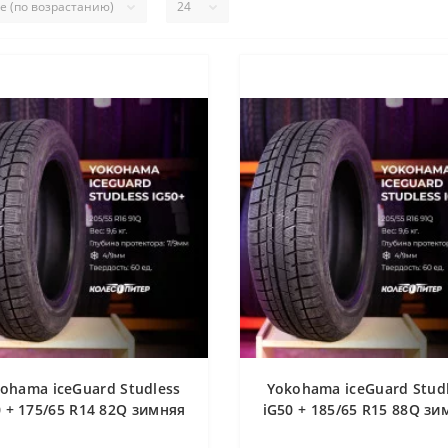
ohama iceGuard Studless
Yokohama iceGuard Stud
0 + 175/65 R14 82Q зимняя
iG50 + 185/65 R15 88Q зи