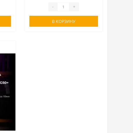
..
шину Yokohama Ice Guard IG50+ ..
-
+
В КОРЗИНУ